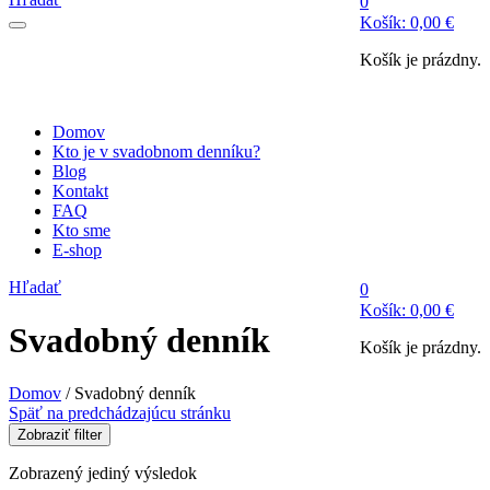
0
Košík:
0,00
€
Košík je prázdny.
Domov
Kto je v svadobnom denníku?
Blog
Kontakt
FAQ
Kto sme
E-shop
Hľadať
0
Košík:
0,00
€
Svadobný denník
Košík je prázdny.
Domov
/
Svadobný denník
Späť na predchádzajúcu stránku
Zobraziť filter
Zobrazený jediný výsledok