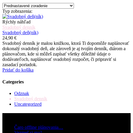
Typ zobrazenia:
Rýchly náhľad
Svadobný denník
Svadobný deň(ník)
24,90
€
Svadobný denník je malou knižkou, ktorá Ti dopomôže naplánovať
dokonalý svadobný deň, ale zároveň je aj tvojím denník, diárom a
plánovačom, kde si môžeš zapísať všetky dôležité údaje o
dodávateľoch, naplánovať svadobný rozpočet, či pripraviť si
zasadací poriadok.
Pridať do košíka
Categories
Odznak
Svadobný denník
Uncategorized
Najnovšie články
Čaro offline plánovania…
2. júla 2018
Vezmeš si ma?
6. júna 2018