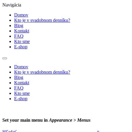
Navigácia
Domov
Kto je v svadobnom denníku?
Blog
Kontakt
FAQ
Kto sme
E-shop
Domov
Kto je v svadobnom denníku?
Blog
Kontakt
FAQ
Kto sme
E-shop
Set your main menu in
Appearance > Menus
Hľadať